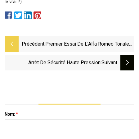
le vrai ?).
Précédent:
Premier Essai De L’Alfa Romeo Tonale
Veloce EAWD 2024 : L’avenir, C’est
Maintenant
Arrêt De Sécurité Haute Pression
:suivant
Nom:
*