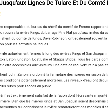
 Jusqu'aux Lignes De Tulare Et Du Comté D
3
es responsables du bureau du shérif du comté de Fresno rapportent 
 rouvrira la rivière Kings, du barrage Pine Flat jusqu'aux limites du 
 shérif du comté de Kings, Dave Robinson, ont également rouvert la ri
on pour les activités nautiques.
mté actuellement fermés le long des rivières Kings et San Joaquin
on, Laton Kingston, Lost Lake et Skaggs Bridge. Tous les parcs com
nt d'être accessibles aux visiteurs. Une date de réouverture n'a pas é
shérif John Zanoni a ordonné la fermeture des rivières en raison de 
es conditions potentiellement mortelles. Les niveaux d’eau ont depuis é
plus sûres pour l’accès du public.
érif est extrêmement satisfait de la façon dont l'écrasante majorité
 rivière. Bien que les rivières Kings et San Joaquin soient désormais
personnes qui connaissent la rivière remarqueront des modèles d’eau