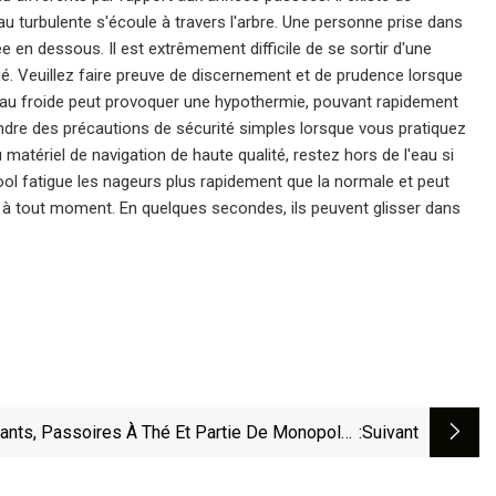
au turbulente s'écoule à travers l'arbre. Une personne prise dans
en dessous. Il est extrêmement difficile de se sortir d'une
ié. Veuillez faire preuve de discernement et de prudence lorsque
 l’eau froide peut provoquer une hypothermie, pouvant rapidement
dre des précautions de sécurité simples lorsque vous pratiquez
 matériel de navigation de haute qualité, restez hors de l'eau si
ool fatigue les nageurs plus rapidement que la normale et peut
 à tout moment. En quelques secondes, ils peuvent glisser dans
ants, Passoires À Thé Et Partie De Monopoly...
:suivant
nt S'est Déroulé Le Grand Braquage De Train