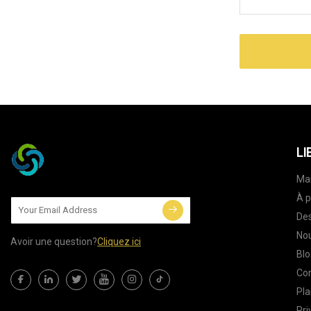
LI
Ma
À p
Des
Nou
Avoir une question?
Cliquez ici
Blo
Co
Pla
Pri