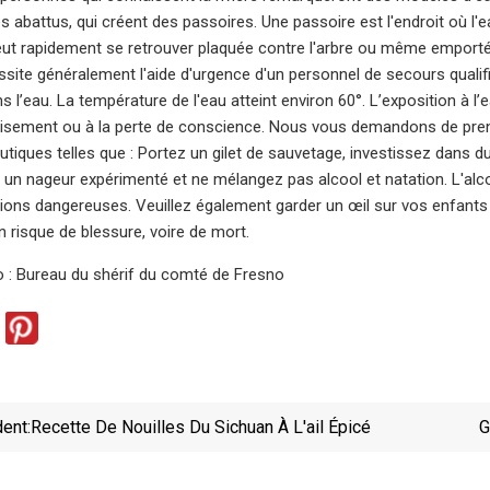
 abattus, qui créent des passoires. Une passoire est l'endroit où l'e
ut rapidement se retrouver plaquée contre l'arbre ou même emportée 
ssite généralement l'aide d'urgence d'un personnel de secours qualif
s l’eau. La température de l'eau atteint environ 60°. L’exposition à
uisement ou à la perte de conscience. Nous vous demandons de pren
utiques telles que : Portez un gilet de sauvetage, investissez dans du
 un nageur expérimenté et ne mélangez pas alcool et natation. L'alc
tions dangereuses. Veuillez également garder un œil sur vos enfants
un risque de blessure, voire de mort.
 : Bureau du shérif du comté de Fresno
ent:
Recette De Nouilles Du Sichuan À L'ail Épicé
G
Comme