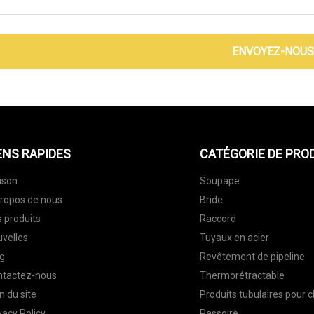
ENVOYEZ-NOUS
ENS RAPIDES
CATÉGORIE DE PRO
ison
Soupape
ropos de nous
Bride
 produits
Raccord
velles
Tuyaux en acier
g
Revêtement de pipeline
ntactez-nous
Thermorétractable
n du site
Produits tubulaires pour 
vacy Policy
Passoire