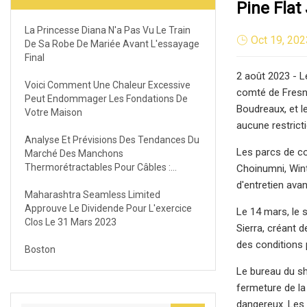
Pine Flat
La Princesse Diana N'a Pas Vu Le Train
Oct 19, 202
De Sa Robe De Mariée Avant L'essayage
Final
2 août 2023 - L
Voici Comment Une Chaleur Excessive
comté de Fresno
Peut Endommager Les Fondations De
Boudreaux, et le
Votre Maison
aucune restricti
Analyse Et Prévisions Des Tendances Du
Les parcs de co
Marché Des Manchons
Thermorétractables Pour Câbles :
Choinumni, Wint
Évaluation Complète De La Demande,
d'entretien ava
Des Ventes Et De La Production 2023
Maharashtra Seamless Limited
Approuve Le Dividende Pour L'exercice
Le 14 mars, le 
Clos Le 31 Mars 2023
Sierra, créant d
des conditions 
Boston
Le bureau du sh
fermeture de la
dangereux. Les 