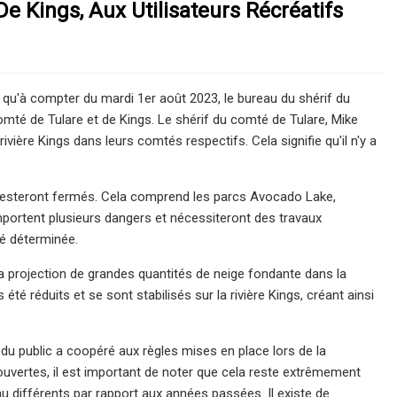
e Kings, Aux Utilisateurs Récréatifs
qu'à compter du mardi 1er août 2023, le bureau du shérif du
comté de Tulare et de Kings. Le shérif du comté de Tulare, Mike
vière Kings dans leurs comtés respectifs. Cela signifie qu'il n'y a
 resteront fermés. Cela comprend les parcs Avocado Lake,
portent plusieurs dangers et nécessiteront des travaux
té déterminée.
la projection de grandes quantités de neige fondante dans la
té réduits et se sont stabilisés sur la rivière Kings, créant ainsi
 du public a coopéré aux règles mises en place lors de la
 ouvertes, il est important de noter que cela reste extrêmement
 différents par rapport aux années passées. Il existe de