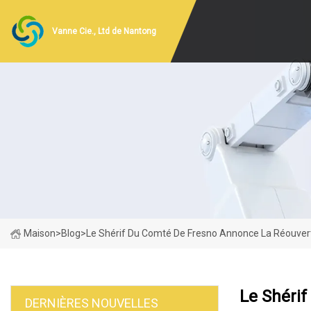
Vanne Cie., Ltd de Nantong
Maison
>
Blog
>
Le Shérif Du Comté De Fresno Annonce La Réouvertur
Le Shérif
DERNIÈRES NOUVELLES