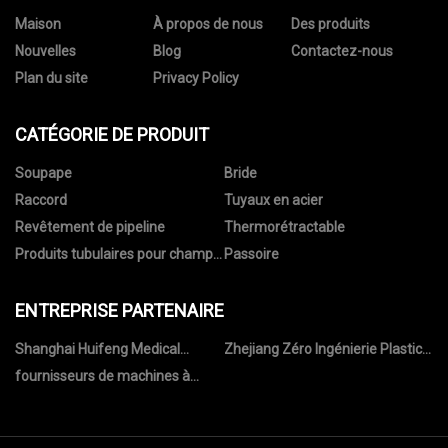
Maison
À propos de nous
Des produits
Nouvelles
Blog
Contactez-nous
Plan du site
Privacy Policy
CATÉGORIE DE PRODUIT
Soupape
Bride
Raccord
Tuyaux en acier
Revêtement de pipeline
Thermorétractable
Produits tubulaires pour champs
Passoire
pétrolifères
ENTREPRISE PARTENAIRE
Shanghai Huifeng Medical
Zhejiang Zéro Ingénierie Plastics
Instrument Co., Ltd.
Co., Ltd.
fournisseurs de machines à
rouleaux entièrement
automatiques