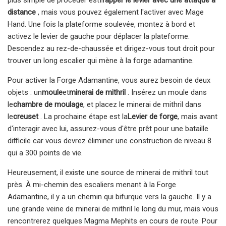
distance
, mais vous pouvez également l'activer avec Mage
Hand. Une fois la plateforme soulevée, montez à bord et
activez le levier de gauche pour déplacer la plateforme.
Descendez au rez-de-chaussée et dirigez-vous tout droit pour
trouver un long escalier qui mène à la forge adamantine.
Pour activer la Forge Adamantine, vous aurez besoin de deux
objets : un
moule
et
minerai de mithril
. Insérez un moule dans
le
chambre de moulage
, et placez le minerai de mithril dans
le
creuset
. La prochaine étape est la
Levier de forge
, mais avant
d'interagir avec lui, assurez-vous d'être prêt pour une bataille
difficile car vous devrez éliminer une construction de niveau 8
qui a 300 points de vie.
Heureusement, il existe une source de minerai de mithril tout
près. À mi-chemin des escaliers menant à la Forge
Adamantine, il y a un chemin qui bifurque vers la gauche. Il y a
une grande veine de minerai de mithril le long du mur, mais vous
rencontrerez quelques Magma Mephits en cours de route. Pour