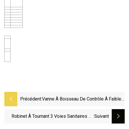
Précédent:
Vanne À Boisseau De Contrôle À Faible
Couple API
Robinet À Tournant 3 Voies Sanitaires En
:suivant
Acier Inoxydable Avec Union BSM