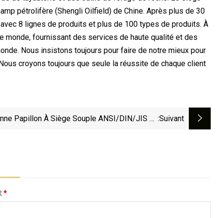
mp pétrolifère (Shengli Oilfield) de Chine. Après plus de 30
vec 8 lignes de produits et plus de 100 types de produits. À
e monde, fournissant des services de haute qualité et des
monde. Nous insistons toujours pour faire de notre mieux pour
e. Nous croyons toujours que seule la réussite de chaque client
nne Papillon À Siège Souple ANSI/DIN/JIS En
:suivant
nte Ductile, Clapet Anti-Retour, Robinet À Bille,
Robinet À Soupape
l:
*