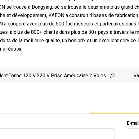
N se trouve à Dongying, où se trouve le deuxième plus grand cha
he et développement, KAEON a construit 4 bases de fabrication a
 a coopéré avec plus de 500 fournisseurs et partenaires dans l
ques. à plus de 800+ clients dans plus de 30+ pays à travers le 
duits de la meilleure qualité, un bon prix et un excellent servic
 à réussir.
ent:
Tonhe 120 V 220 V Prise Américaine 2 Voies 1/2
Va
"filetage Bsp DN15 Mm Vanne D'arrêt D'eau De
Fo
Contrôle De Débit Motorisée
E-mai