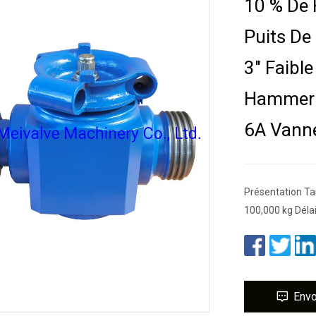
10 % De 
Puits De
3" Faibl
Hammer 
6A Vann
Présentation Tai
100,000 kg Délai
Env