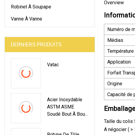
Overview
Robinet À Soupape
Informati
Vanne À Vanne
Numéro de m
Médias
DERNIERS PRODUITS
Température 
Application
Vatac
Forfait Trans
Origine
Capacité de 
Acier Inoxydable
ASTM ASME
Emballage 
Soudé Bout À Bout
Industriel Lr Smls
Taille du coli
Sch10s/Sch40s
A négocier ( >
Bobine De Tôle