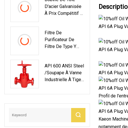
PN10/16 Tuyau De
Descriptio
D'acier Galvanisée
Programme Coude
À Prix Compétitif Et
Té Réducteur
De Bonne Qualité
Bouchon Croisé
Embout De Bride
Filtre De
Raccords Sans
Purificateur De
Soudure
Filtre De Type Y
Soudé À L'air Et À
L'eau Sanitaire
API 600 ANSI Steel
Pour Produits
/soupape À Vanne
Laitiers En Acier
Industrielle À Tige
Inoxydable (JN
Montante En Acier
Inoxydable Pour
Profil de l'ent
Warter De Gaz De
Pétrole
Kaeon Machiner
notamment des 