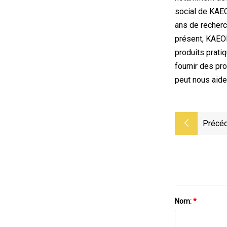
social de KAEO
ans de recherc
présent, KAEON
produits prati
fournir des pro
peut nous aider
Précéd
Nom:
*