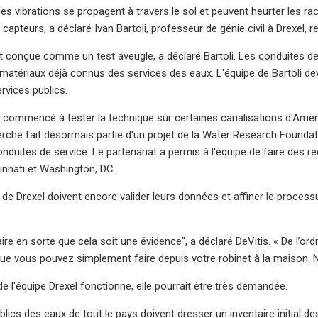
les vibrations se propagent à travers le sol et peuvent heurter les ra
capteurs, a déclaré Ivan Bartoli, professeur de génie civil à Drexel, 
t conçue comme un test aveugle, a déclaré Bartoli. Les conduites de
matériaux déjà connus des services des eaux. L'équipe de Bartoli dev
rvices publics.
a commencé à tester la technique sur certaines canalisations d'Ame
herche fait désormais partie d'un projet de la Water Research Founda
nduites de service. Le partenariat a permis à l'équipe de faire des 
cinnati et Washington, DC.
de Drexel doivent encore valider leurs données et affiner le process
faire en sorte que cela soit une évidence", a déclaré DeVitis. « De l
ue vous pouvez simplement faire depuis votre robinet à la maison. 
de l'équipe Drexel fonctionne, elle pourrait être très demandée.
blics des eaux de tout le pays doivent dresser un inventaire initial d