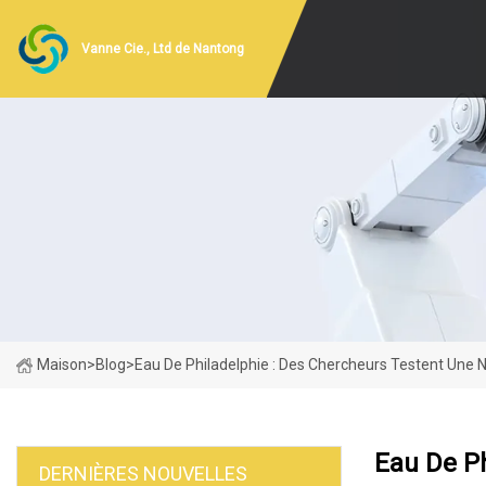
Vanne Cie., Ltd de Nantong
Maison
>
Blog
>
Eau De Philadelphie : Des Chercheurs Testent Une 
Eau De Ph
DERNIÈRES NOUVELLES