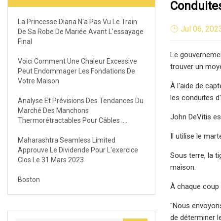
Conduite
La Princesse Diana N'a Pas Vu Le Train
Jul 06, 202
De Sa Robe De Mariée Avant L'essayage
Final
Le gouvernement
Voici Comment Une Chaleur Excessive
trouver un moye
Peut Endommager Les Fondations De
Votre Maison
À l'aide de capt
les conduites 
Analyse Et Prévisions Des Tendances Du
Marché Des Manchons
John DeVitis es
Thermorétractables Pour Câbles :
Évaluation Complète De La Demande,
Il utilise le ma
Des Ventes Et De La Production 2023
Maharashtra Seamless Limited
Approuve Le Dividende Pour L'exercice
Sous terre, la t
Clos Le 31 Mars 2023
maison.
Boston
À chaque coup d
"Nous envoyons 
de déterminer l