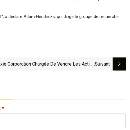
", a déclaré Adam Hendricks, qui dirige le groupe de recherche
axie Corporation Chargée De Vendre Les Actifs
:suivant
portant Producteur De Tuyaux En Acier Soudés
En Spirale En Turquie
l:
*