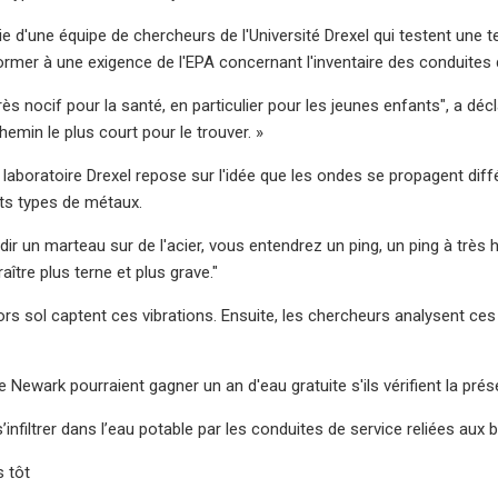
tie d'une équipe de chercheurs de l'Université Drexel qui testent une t
rmer à une exigence de l'EPA concernant l'inventaire des conduites d
ès nocif pour la santé, en particulier pour les jeunes enfants", a déc
hemin le plus court pour le trouver. »
 laboratoire Drexel repose sur l'idée que les ondes se propagent diff
nts types de métaux.
ndir un marteau sur de l'acier, vous entendrez un ping, un ping à très
raître plus terne et plus grave."
rs sol captent ces vibrations. Ensuite, les chercheurs analysent ces
e Newark pourraient gagner un an d'eau gratuite s'ils vérifient la pr
’infiltrer dans l’eau potable par les conduites de service reliées aux
 tôt