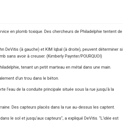
ervice en plomb toxique. Des chercheurs de Philadelphie tentent de
hn DeVitis (à gauche) et KIM Iqbal (à droite), peuvent déterminer si
omb sans avoir à creuser. (Kimberly Paynter/POURQUOI)
hiladelphie, tenant un petit marteau en métal dans une main.
calement d'un trou dans le béton.
te l'eau de la conduite principale située sous la rue jusqu'à la
rraine. Des capteurs placés dans la rue au-dessus les captent.
ns le sol et jusqu'aux capteurs", a expliqué DeVitis. "L'idée est