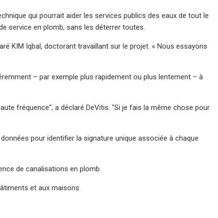
echnique qui pourrait aider les services publics des eaux de tout le
e service en plomb, sans les déterrer toutes.
laré KIM Iqbal, doctorant travaillant sur le projet. « Nous essayons
éremment – ​​par exemple plus rapidement ou plus lentement – ​​à
 haute fréquence", a déclaré DeVitis. "Si je fais la même chose pour
 données pour identifier la signature unique associée à chaque
ésence de canalisations en plomb
 bâtiments et aux maisons.