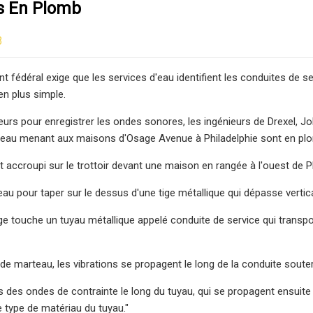
s En Plomb
3
 fédéral exige que les services d'eau identifient les conduites de s
n plus simple.
eurs pour enregistrer les ondes sonores, les ingénieurs de Drexel, Jo
d'eau menant aux maisons d'Osage Avenue à Philadelphie sont en pl
t accroupi sur le trottoir devant une maison en rangée à l'ouest de P
rteau pour taper sur le dessus d'une tige métallique qui dépasse verti
ige touche un tuyau métallique appelé conduite de service qui transpor
e marteau, les vibrations se propagent le long de la conduite soute
des ondes de contrainte le long du tuyau, qui se propagent ensuite da
e type de matériau du tuyau."