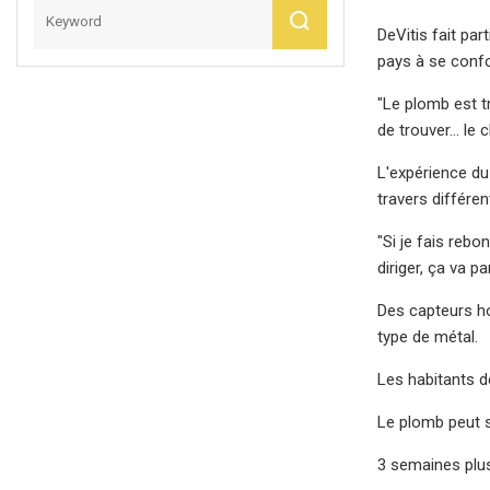
DeVitis fait par
pays à se confo
"Le plomb est tr
de trouver… le c
L'expérience du
travers différe
"Si je fais rebo
diriger, ça va pa
Des capteurs ho
type de métal.
Les habitants d
Le plomb peut s
3 semaines plus